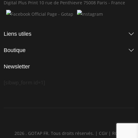
Digital Plus Print 10 rue de Penthievre 75008 Paris - France
Liens utiles
Boutique
Newsletter
[sibwp_form id=1]
2026 . GOTAP FR. Tous droits réservés. |
CGV
|
RGPD